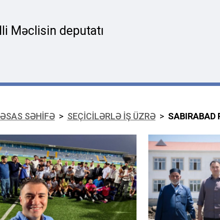
i Məclisin deputatı
ƏSAS SƏHİFƏ
>
SEÇİCİLƏRLƏ İŞ ÜZRƏ
>
SABIRABAD