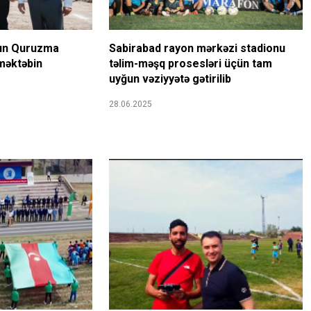
un Quruzma
Sabirabad rayon mərkəzi stadionu
məktəbin
təlim-məşq prosesləri üçün tam
uyğun vəziyyətə gətirilib
28.06.2025