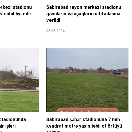
rkəzi stadionu
Sabirabad rayon mərkəzi stadionu
v sahibliyi edir
gənclərin və uşaqların istifadəsinə
verildi
05.05.2024
stadionunda
Sabirabad şəhər stadionuna 7 min
r işləri
kvadrat metrə yaxın təbii ot örtüyü