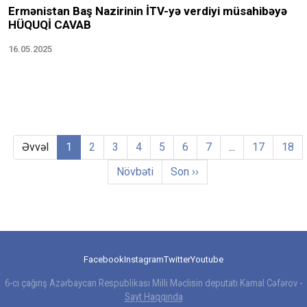
Ermənistan Baş Nazirinin İTV-yə verdiyi müsahibəyə
HÜQUQİ CAVAB
16.05.2025
Əvvəl
1
2
3
4
5
6
7
...
17
18
Növbəti
Son ››
Facebook
Instagram
Twitter
Youtube
6-cı çağırış Azərbaycan Respublikası Milli Məclisin deputatı Kamal Cəfərov -
Sayt Haqqında