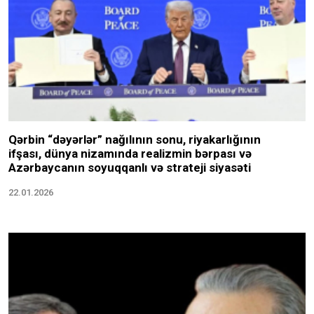
Qərbin “dəyərlər” nağılının sonu, riyakarlığının
ifşası, dünya nizamında realizmin bərpası və
Azərbaycanın soyuqqanlı və strateji siyasəti
22.01.2026