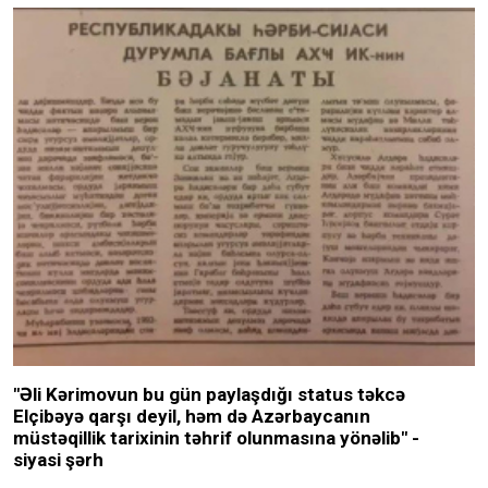
"Əli Kərimovun bu gün paylaşdığı status təkcə
Elçibəyə qarşı deyil, həm də Azərbaycanın
müstəqillik tarixinin təhrif olunmasına yönəlib" -
siyasi şərh