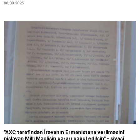
06.08.2025
"AXC tərəfindən İrəvanın Ermənistana verilməsini
pisləyən Milli Məclisin qərarı qəbul edilsin" - siyasi