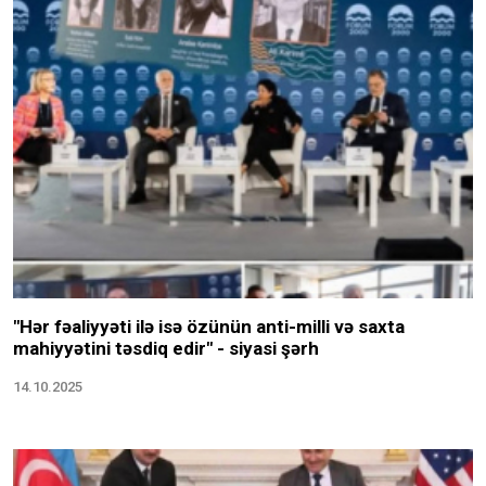
"Hər fəaliyyəti ilə isə özünün anti-milli və saxta
mahiyyətini təsdiq edir" - siyasi şərh
14.10.2025