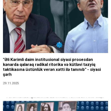
"Əli Kərimli daim institusional siyasi prosesdən
kənarda qalaraq radikal ritorika və kütləvi təzyiq
taktikasına üstünlük verən xətti ilə tanınıb" - siyasi
şərh
29.11.2025