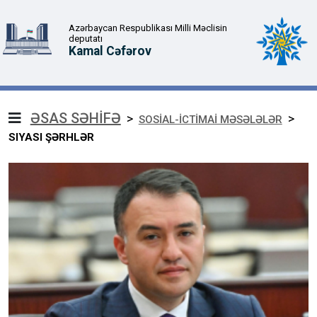
Azərbaycan Respublikası Milli Məclisin
deputatı
Kamal Cəfərov
ƏSAS SƏHİFƏ
>
>
SOSİAL-İCTİMAİ MƏSƏLƏLƏR
SIYASI ŞƏRHLƏR