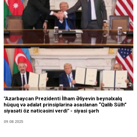
"Azərbaycan Prezidenti İlham Əliyevin beynəlxalq
hüquq və ədalət prinsiplərinə əsaslanan “Qalib Sülh”
siyasəti öz nəticəsini verdi" - siyasi şərh
09.08.2025