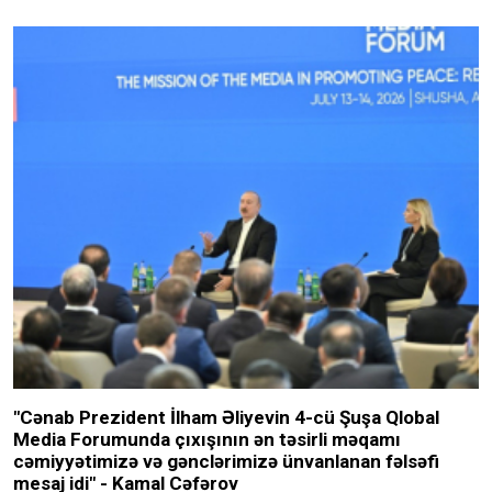
"Cənab Prezident İlham Əliyevin 4-cü Şuşa Qlobal
Media Forumunda çıxışının ən təsirli məqamı
cəmiyyətimizə və gənclərimizə ünvanlanan fəlsəfi
mesaj idi" - Kamal Cəfərov