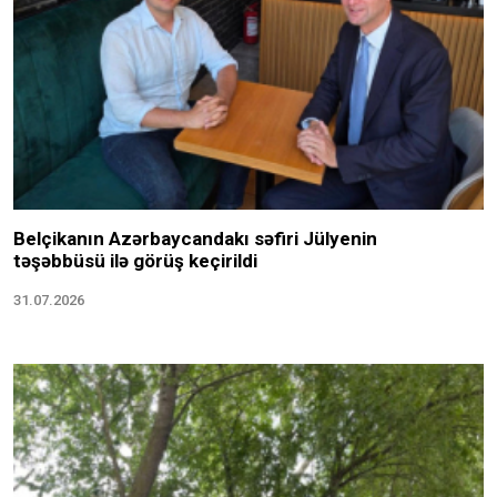
Belçikanın Azərbaycandakı səfiri Jülyenin
təşəbbüsü ilə görüş keçirildi
31.07.2026