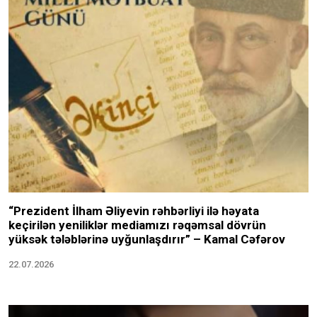
“Prezident İlham Əliyevin rəhbərliyi ilə həyata
keçirilən yeniliklər mediamızı rəqəmsal dövrün
yüksək tələblərinə uyğunlaşdırır” – Kamal Cəfərov
22.07.2026