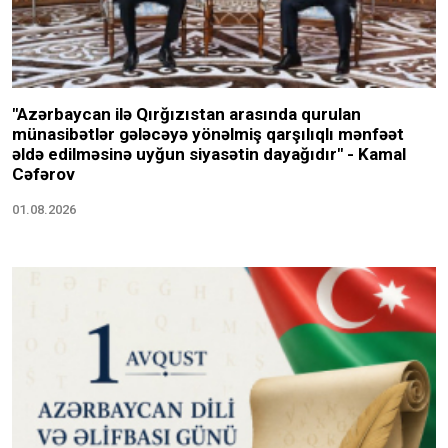
"Azərbaycan ilə Qırğızıstan arasında qurulan
münasibətlər gələcəyə yönəlmiş qarşılıqlı mənfəət
əldə edilməsinə uyğun siyasətin dayağıdır" - Kamal
Cəfərov
01.08.2026