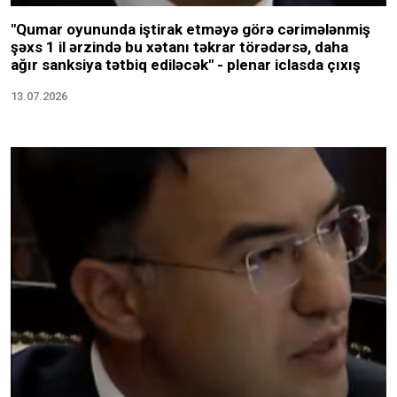
"Qumar oyununda iştirak etməyə görə cərimələnmiş
şəxs 1 il ərzində bu xətanı təkrar törədərsə, daha
ağır sanksiya tətbiq ediləcək" - plenar iclasda çıxış
13.07.2026