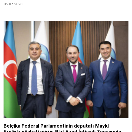
05.07.2023
Belçika Federal Parlamentinin deputatı Maykl
Frelixlə növbəti görüş Ələt Azad İqtisadi Zonasında