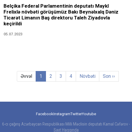
Belçika Federal Parlamentinin deputatı Maykl
Frelixlə növbəti görüşümüz Bakı Beynəlxalq Dəniz
Ticarət Limanın Baş direktoru Taleh Ziyadovla
keçirildi
05.07.2023
Əvvəl
1
2
3
4
Növbəti
Son ››
Facebook
Instagram
Twitter
Youtube
6-cı çağırış Azərbaycan Respublikası Milli Məclisin deputatı Kamal Cəfərov -
Sayt Haqqında