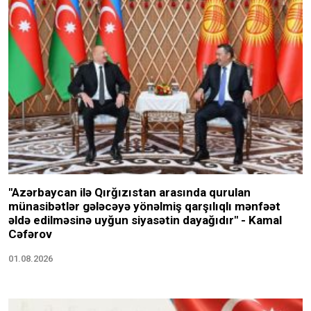
"Azərbaycan ilə Qırğızıstan arasında qurulan
münasibətlər gələcəyə yönəlmiş qarşılıqlı mənfəət
əldə edilməsinə uyğun siyasətin dayağıdır" - Kamal
Cəfərov
01.08.2026