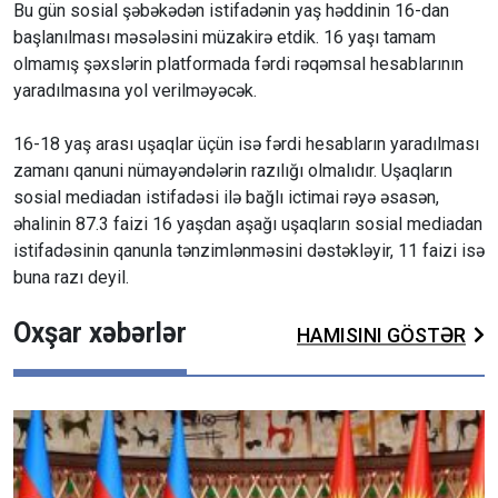
Bu gün sosial şəbəkədən istifadənin yaş həddinin 16-dan
başlanılması məsələsini müzakirə etdik. 16 yaşı tamam
olmamış şəxslərin platformada fərdi rəqəmsal hesablarının
yaradılmasına yol verilməyəcək.
16-18 yaş arası uşaqlar üçün isə fərdi hesabların yaradılması
zamanı qanuni nümayəndələrin razılığı olmalıdır. Uşaqların
sosial mediadan istifadəsi ilə bağlı ictimai rəyə əsasən,
əhalinin 87.3 faizi 16 yaşdan aşağı uşaqların sosial mediadan
istifadəsinin qanunla tənzimlənməsini dəstəkləyir, 11 faizi isə
buna razı deyil.
Oxşar xəbərlər
HAMISINI GÖSTƏR