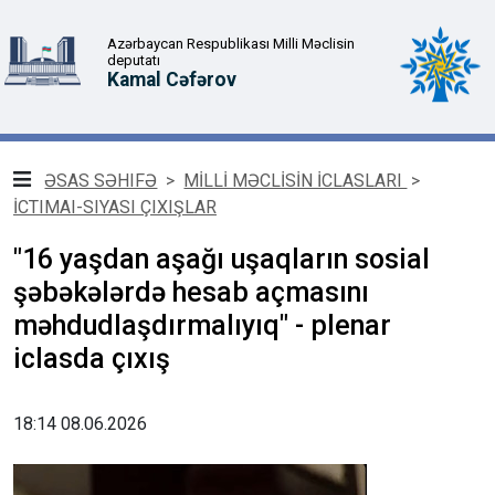
Azərbaycan Respublikası Milli Məclisin
deputatı
Kamal Cəfərov
ƏSAS SƏHIFƏ
>
MİLLİ MƏCLİSİN İCLASLARI
>
İCTIMAI-SIYASI ÇIXIŞLAR
"16 yaşdan aşağı uşaqların sosial
şəbəkələrdə hesab açmasını
məhdudlaşdırmalıyıq" - plenar
iclasda çıxış
18:14 08.06.2026